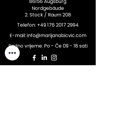
86156 Augsburg
Nordgebäude
2. Stock / Raum 208
Telefon:
+49 176 2017 2994
E-mail:
info@marijanabicvic.com
Radno vrijeme: Po - Če 09 - 18 sati
Impressum
Pravila o privatnosti
Kolačići
Aplikacija za zaštitu podataka
Aplikacija za podršku
Uvjeti i odredbe