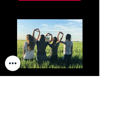
GIRL'S DAY Ein Tag
als Unternehmerin:
Starte deine Firma!
Do., 23. Apr.
Mehr Infos