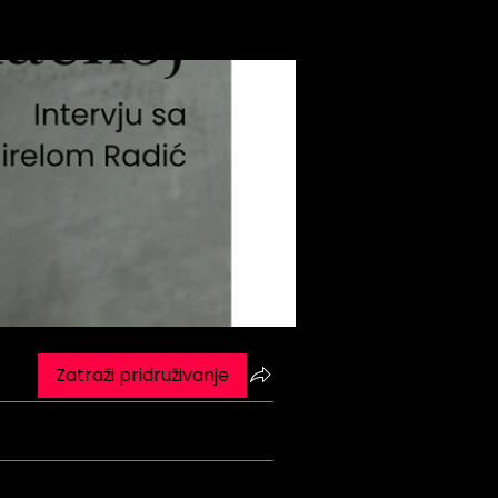
Zatraži pridruživanje