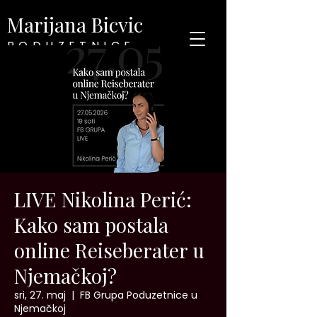
Marijana Bicvic
PODUZETNICE
U NJEMAČKOJ
LIVE Nikolina Perić:
Kako sam postala
online Reiseberater u
Njemačkoj?
sri, 27. maj
  |  
FB Grupa Poduzetnice u
Njemačkoj