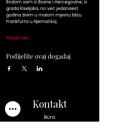
Rodom sam iz Bosne i Hercegovine, iz 
grada Kiseljaka, no već jedanaest 
godina živim u malom mjestu blizu 
Frankfurta u Njemačkoj.
Prikaži više
Podijelite ovaj događaj
Kontakt
Büro:
Alfred-Nobel-Straße 9
86156 Augsburg